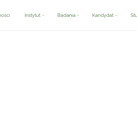
ź
ności
Instytut
Badania
Kandydat
St