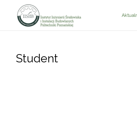
Przejd
Aktual
do
treści
Student