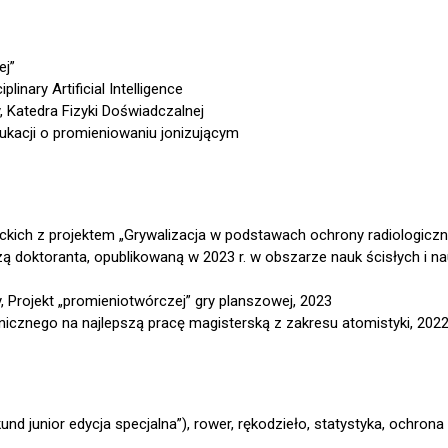
ej”
inary Artificial Intelligence
, Katedra Fizyki Doświadczalnej
dukacji o promieniowaniu jonizującym
ckich z projektem „Grywalizacja w podstawach ochrony radiologiczn
ą doktoranta, opublikowaną w 2023 r. w obszarze nauk ścisłych i na
y, Projekt „promieniotwórczej” gry planszowej, 2023
icznego na najlepszą pracę magisterską z zakresu atomistyki, 202
und junior edycja specjalna”), rower, rękodzieło, statystyka, ochrona