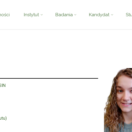
ności
Instytut
Badania
Kandydat
St
SIN
utu)