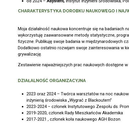
od 2024 –
Asystent;
Instytut Inżynierii Środowiska; P
CHARAKTERYSTYKA DOROBKU NAUKOWEGO I NAJW
Moja działalność naukowa koncentruje się na badaniach na
wykorzystuję zaawansowane metody statystyczne, progra
fizyczne. Publikuję swoje badania w międzynarodowych cz
Dodatkowo ostatnio rozwijam swoje zainteresowania w kier
grywalizację.
Zestawienie najważniejszych prac naukowych dostępne w
DZIAŁALNOŚĆ ORGANIZACYJNA
2023 oraz 2024 – Twórca warsztatów na noc naukowcó
inżynierią środowiska „Wygrać z Blackoutem”
2023-2024 – członek Instytutowego Zespołu ds. Promo
2019-2020, członek Rady Mieszkańców Akademika
2017-2021 , członek koła naukowego AGH Bozon