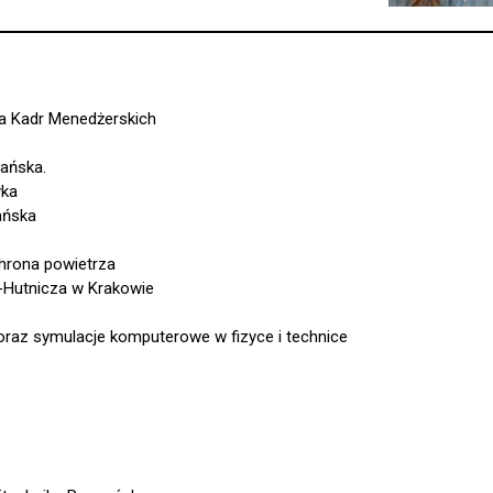
a Kadr Menedżerskich
nańska.
yka
ańska
chrona powietrza
o-Hutnicza w Krakowie
 oraz symulacje komputerowe w fizyce i technice