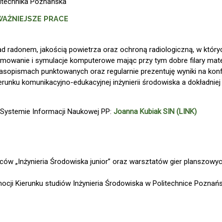
olitechnika Poznańska
AŻNIEJSZE PRACE
d radonem, jakością powietrza oraz ochroną radiologiczną, w który
mowanie i symulacje komputerowe mając przy tym dobre filary mat
asopismach punktowanych oraz regularnie prezentuję wyniki na konf
unku komunikacyjno-edukacyjnej inżynierii środowiska a dokładniej
 Systemie Informacji Naukowej PP:
Joanna Kubiak SIN (LINK)
w „Inżynieria Środowiska junior” oraz warsztatów gier planszowyc
cji Kierunku studiów Inżynieria Środowiska w Politechnice Poznańs