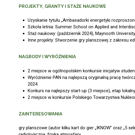
PROJEKTY, GRANTY I STAŻE NAUKOWE
Uzyskanie tytułu „Ambasadorki energetyki rozproszon
Szkoła letnia: Summer School on Applied and Interdiscipl
Staż naukowy: (październik 2024), Maynooth University
Inne projekty: Stworzenie gry planszowej z zakresu e
NAGRODY I WYRÓŻNIENIA
2 miejsce w ogólnopolskim konkursie inicjatyw studen
Wyróżnienie PAN na najlepszą oryginalną pracę twórcz
2024
Konkurs na najlepszy start-up (3 miejsce), etap lokaln
2 miejsce w konkursie Polskiego Towarzystwa Nukleon
ZAINTERESOWANIA
gry planszowe (autor kilku kart do gier „IKNOW” oraz „5 sek
radiologiczna, fizyka atmosfery