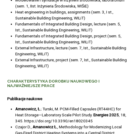
Modelowanie i symulacje w inżynierii środowiska, laboratorium
(sem. 1, IIst. Inżynieria Środowiska, WIŚiE)
Heat engineering in buildings, assignments (sem. 3, I st.,
Sustainable Building Engineering, WILiT)
Fundamentals of Integrated Building Design, lecture (sem. 5,
Ist., Sustainable Building Engineering, WILiT)
Fundamentals of Integrated Building Design, project (sem. 5,
Ist., Sustainable Building Engineering, WILiT)
External Infrastructure, lecture (sem. 7, Ist., Sustainable Building
Engineering, WILiT)
External Infrastructure, project (sem. 7, Ist., Sustainable Building
Engineering, WILiT)
CHARAKTERYSTYKA DOROBKU NAUKOWEGO I
NAJWAŻNIEJSZE PRACE
Publikacje naukowe
Amanowicz, Ł
.; Turski, M. PCM-Filled Capsules (RT44HC) for
Heat Storage—Laboratory Scale Pilot Study.
Energies 2025
, 18,
345. https://doi.org/10.3390/en18020345
Czajor D.,
Amanowicz Ł.
, Methodology for Modernizing Local
Gas-Fired District Heating Systems into a Central District