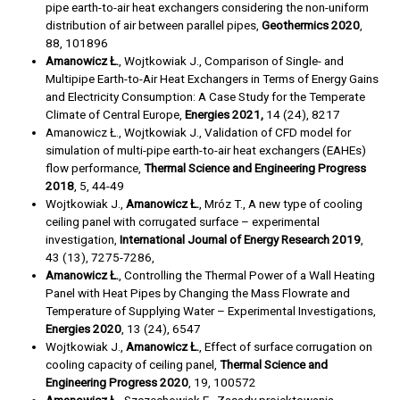
pipe earth-to-air heat exchangers considering the non-uniform
distribution of air between parallel pipes,
Geothermics 2020
,
88, 101896
Amanowicz Ł.
, Wojtkowiak J., Comparison of Single- and
Multipipe Earth-to-Air Heat Exchangers in Terms of Energy Gains
and Electricity Consumption: A Case Study for the Temperate
Climate of Central Europe,
Energies 2021,
14 (24), 8217
Amanowicz Ł., Wojtkowiak J., Validation of CFD model for
simulation of multi-pipe earth-to-air heat exchangers (EAHEs)
flow performance,
Thermal Science and Engineering Progress
2018
, 5, 44-49
Wojtkowiak J.,
Amanowicz Ł.
, Mróz T., A new type of cooling
ceiling panel with corrugated surface – experimental
investigation,
International Journal of Energy Research 2019
,
43 (13), 7275-7286,
Amanowicz Ł.
, Controlling the Thermal Power of a Wall Heating
Panel with Heat Pipes by Changing the Mass Flowrate and
Temperature of Supplying Water – Experimental Investigations,
Energies 2020
, 13 (24), 6547
Wojtkowiak J.,
Amanowicz Ł.
, Effect of surface corrugation on
cooling capacity of ceiling panel,
Thermal Science and
Engineering Progress 2020
, 19, 100572
Amanowicz Ł.,
Szczechowiak E., Zasady projektowania