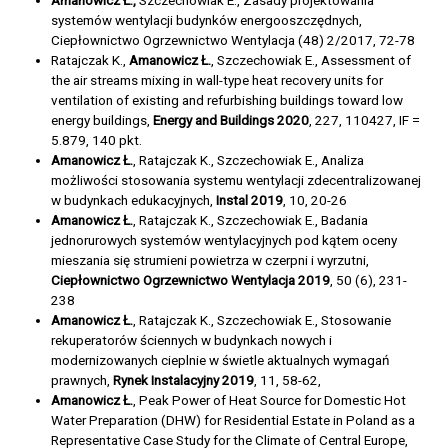
systemów wentylacji budynków energooszczędnych,
Ciepłownictwo Ogrzewnictwo Wentylacja (48) 2/2017, 72-78
Ratajczak K.,
Amanowicz Ł.
, Szczechowiak E., Assessment of
the air streams mixing in wall-type heat recovery units for
ventilation of existing and refurbishing buildings toward low
energy buildings,
Energy and Buildings 2020
, 227, 110427, IF =
5.879, 140 pkt.
Amanowicz Ł.
, Ratajczak K., Szczechowiak E., Analiza
możliwości stosowania systemu wentylacji zdecentralizowanej
w budynkach edukacyjnych,
Instal 2019
, 10, 20-26
Amanowicz Ł.
, Ratajczak K., Szczechowiak E., Badania
jednorurowych systemów wentylacyjnych pod kątem oceny
mieszania się strumieni powietrza w czerpni i wyrzutni,
Ciepłownictwo Ogrzewnictwo Wentylacja 2019
, 50 (6), 231-
238
Amanowicz Ł.
, Ratajczak K., Szczechowiak E., Stosowanie
rekuperatorów ściennych w budynkach nowych i
modernizowanych cieplnie w świetle aktualnych wymagań
prawnych,
Rynek Instalacyjny 2019
, 11, 58-62,
Amanowicz Ł.
, Peak Power of Heat Source for Domestic Hot
Water Preparation (DHW) for Residential Estate in Poland as a
Representative Case Study for the Climate of Central Europe,