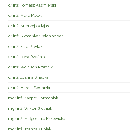
dr inż. Tomasz Kaźmierski
dr inż. Maria Małek
dr inż. Andrzej Odyjas
dr inż. Sivasankar Palaniappan
dr inż. Filip Pawlak
dr inż. Ilona Rzeźnik
dr inż. Wojciech Rzeźnik
dr inż. Joanna Sinacka
dr inż. Marcin Skotnicki
mgr inż. Kacper Fórmaniak
mgr inż. Wiktor Gielniak
mgr inż. Małgorzata Krzewicka
mgr inż. Joanna Kubiak