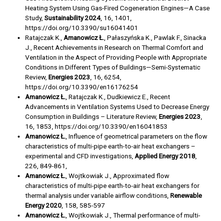
Heating System Using Gas-Fired Cogeneration Engines—A Case
Study,
Sustainability 2024
, 16, 1401,
https://doi.org/10.3390/su16041401
Ratajczak K.,
Amanowicz Ł.
, Pałaszyńska K., Pawlak F., Sinacka
J., Recent Achievements in Research on Thermal Comfort and
Ventilation in the Aspect of Providing People with Appropriate
Conditions in Different Types of Buildings—Semi-Systematic
Review,
Energies 2023
, 16, 6254,
https://doi.org/10.3390/en16176254
Amanowicz Ł.
, Ratajczak K., Dudkiewicz E., Recent
Advancements in Ventilation Systems Used to Decrease Energy
Consumption in Buildings – Literature Review,
Energies 2023
,
16, 1853, https://doi.org/10.3390/en16041853
Amanowicz Ł.
, Influence of geometrical parameters on the flow
characteristics of multi-pipe earth-to-air heat exchangers –
experimental and CFD investigations,
Applied Energy 2018
,
226, 849-861,
Amanowicz Ł.
, Wojtkowiak J., Approximated flow
characteristics of multi-pipe earth-to-air heat exchangers for
thermal analysis under variable airflow conditions,
Renewable
Energy 2020
, 158, 585-597
Amanowicz Ł.
, Wojtkowiak J., Thermal performance of multi-