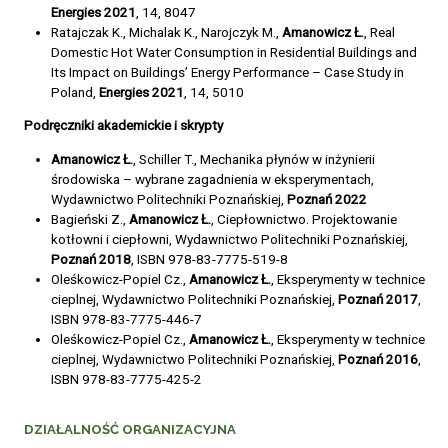
Energies 2021
, 14, 8047
Ratajczak K., Michalak K., Narojczyk M.,
Amanowicz Ł.
, Real
Domestic Hot Water Consumption in Residential Buildings and
Its Impact on Buildings’ Energy Performance – Case Study in
Poland,
Energies 2021
, 14, 5010
Podręczniki akademickie i skrypty
Amanowicz Ł.
, Schiller T., Mechanika płynów w inżynierii
środowiska – wybrane zagadnienia w eksperymentach,
Wydawnictwo Politechniki Poznańskiej,
Poznań 2022
Bagieński Z.,
Amanowicz Ł.
, Ciepłownictwo. Projektowanie
kotłowni i ciepłowni, Wydawnictwo Politechniki Poznańskiej,
Poznań 2018
, ISBN 978-83-7775-519-8
Oleśkowicz-Popiel Cz.,
Amanowicz Ł.
, Eksperymenty w technice
cieplnej, Wydawnictwo Politechniki Poznańskiej,
Poznań 2017
,
ISBN 978-83-7775-446-7
Oleśkowicz-Popiel Cz.,
Amanowicz Ł.
, Eksperymenty w technice
cieplnej, Wydawnictwo Politechniki Poznańskiej,
Poznań 2016
,
ISBN 978-83-7775-425-2
DZIAŁALNOŚĆ ORGANIZACYJNA